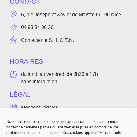
CONTACT
6, rue Joseph et Xavier de Maistre 06100 Nice
04 93 84 80 26
Contacter le S.I.L.C.E.N.
HORAIRES
du lundi au vendredi de 8h30 à 17h
sans interruption
LÉGAL
Mentions légales
Politique de confidentialité
Notre site Internet utilise des cookies qui assurent le fonctionnement
correct de certaines parties du site web et la prise en compte de vos
Accessibilité(bientôt disponible)
préférences en tant qu’utilisateur. Ces cookies appelés "Fonctionnels"