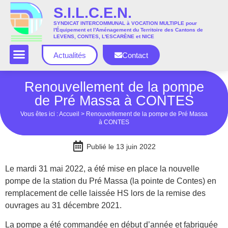
S.I.L.C.E.N.
SYNDICAT INTERCOMMUNAL à VOCATION MULTIPLE pour
l'Équipement et l'Aménagement du Territoire des Cantons de
LEVENS, CONTES, L'ESCARÈNE et NICE
Actualités
Contact
Renouvellement de la pompe
de Pré Massa à CONTES
Vous êtes ici :
Accueil
>
Renouvellement de la pompe de Pré Massa
à CONTES
Publié le
13 juin 2022
Le mardi 31 mai 2022, a été m
ise en place la nouvelle
pompe de la station du Pré Massa (la pointe de Contes) en
remplacement de celle laissée HS lors de la remise des
ouvrages au 31 décembre 2021.
La pompe a été commandée en début d’année et fabriquée