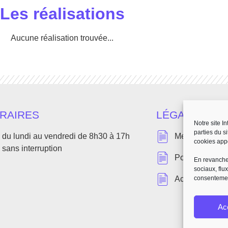
Les réalisations
Aucune réalisation trouvée...
RAIRES
LÉGAL
Notre site I
parties du s
du lundi au vendredi de 8h30 à 17h
Mentions léga
cookies app
sans interruption
Politique de co
En revanche,
sociaux, flu
consentemen
Accessibilité(b
Ac