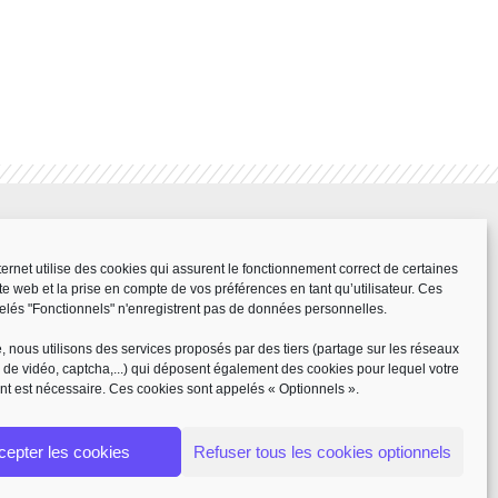
RÉALISATION
nternet utilise des cookies qui assurent le fonctionnement correct de certaines
ite web et la prise en compte de vos préférences en tant qu’utilisateur. Ces
les
elés "Fonctionnels" n'enregistrent pas de données personnelles.
nfidentialité
 nous utilisons des services proposés par des tiers (partage sur les réseaux
x de vidéo, captcha,...) qui déposent également des cookies pour lequel votre
t est nécessaire. Ces cookies sont appelés « Optionnels ».
ientôt disponible)
cepter les cookies
Refuser tous les cookies optionnels