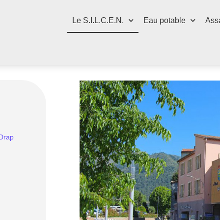
Le S.I.L.C.E.N.
Eau potable
Assa
Drap