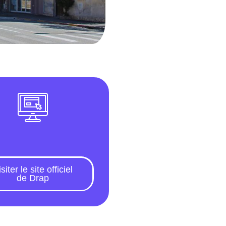
siter le site officiel
de Drap