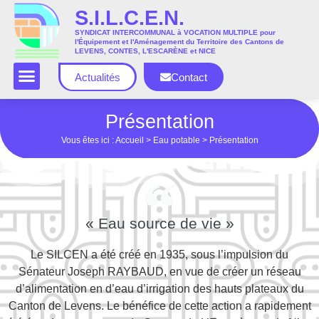
S.I.L.C.E.N.
SYNDICAT INTERCOMMUNAL à VOCATION MULTIPLE pour
l'Équipement et l'Aménagement du Territoire des Cantons de
LEVENS, CONTES, L'ESCARÈNE et NICE
Actualités
Contact
Présentation
Vous êtes ici :
Accueil
>
Eau potable
>
Présentation
« Eau source de vie »
Le SILCEN a été créé en 1935, sous l’impulsion du
Sénateur Joseph RAYBAUD, en vue de créer un réseau
d’alimentation en d’eau d’irrigation des hauts plateaux du
Canton de Levens. Le bénéfice de cette action a rapidement