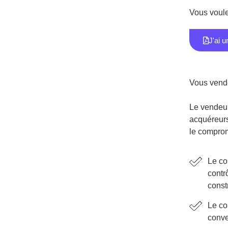
Vous voulez
J'ai 
Vous vendez
Le vendeur
acquéreurs 
le comprom
Le co
contr
constr
Le co
conve