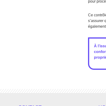
pour procé
Ce contrôle
s’assurer q
également 
À l’is
conform
proprié