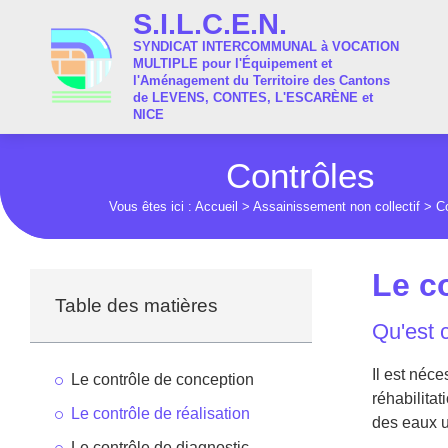
S.I.L.C.E.N.
SYNDICAT INTERCOMMUNAL à VOCATION
MULTIPLE pour l'Équipement et
l'Aménagement du Territoire des Cantons
de LEVENS, CONTES, L'ESCARÈNE et
NICE
Contrôles
Vous êtes ici :
Accueil
>
Assainissement non collectif
>
C
Le c
Table des matières
Qu'est 
Il est néce
Le contrôle de conception
réhabilita
Le contrôle de réalisation
des eaux 
Le contrôle de diagnostic