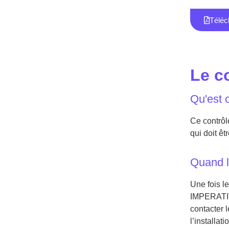
Téléch
Le co
Qu'est 
Ce contrôle
qui doit ê
Quand l
Une fois le
IMPERATIVE
contacter 
l’installati