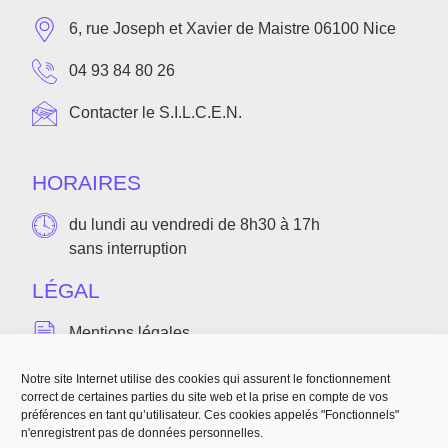
6, rue Joseph et Xavier de Maistre 06100 Nice
04 93 84 80 26
Contacter le S.I.L.C.E.N.
HORAIRES
du lundi au vendredi de 8h30 à 17h
sans interruption
LÉGAL
Mentions légales
Politique de confidentialité
Notre site Internet utilise des cookies qui assurent le fonctionnement
correct de certaines parties du site web et la prise en compte de vos
préférences en tant qu’utilisateur. Ces cookies appelés "Fonctionnels"
Accessibilité(bientôt disponible)
n'enregistrent pas de données personnelles.